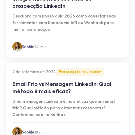
prospecção LinkedIn
Descubra com nosso guia 2026 como conectar suas
ferramentas com Kanbox via API ou Webhook para
melhor automação.
Sophie
·
20
min
2 de setembro de 2024
Prospecção no LinkedIn
Email Frio vs Mensagem LinkedIn: Qual
método é mais eficaz?
Uma mensagem LinkedIn é mais eficaz que um email
frio? Qual método para obter mais respostas?
Contamos tudo no Kanbox!
Sophie
·
18
min