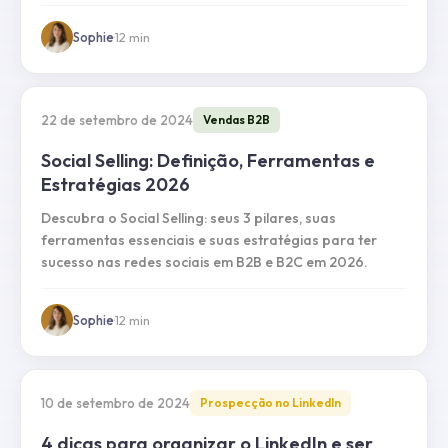
Sophie
·
12
min
22 de setembro de 2024
Vendas B2B
Social Selling: Definição, Ferramentas e
Estratégias 2026
Descubra o Social Selling: seus 3 pilares, suas
ferramentas essenciais e suas estratégias para ter
sucesso nas redes sociais em B2B e B2C em 2026.
Sophie
·
12
min
10 de setembro de 2024
Prospecção no LinkedIn
4 dicas para organizar o LinkedIn e ser