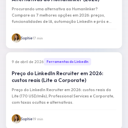
Procurando uma alternativa ao Humanlinker?
Compare as 7 melhores opções em 2026: preços,
funcionalidades de IA, automação LinkedIn e prós e
contras reais.
Sophie
·
17
min
9 de abril de 2026
Ferramentas do LinkedIn
Preço do LinkedIn Recruiter em 2026:
custos reais (Lite a Corporate)
Preço do LinkedIn Recruiter em 2026: custos reais do
Lite (170 USD/mês), Professional Services e Corporate,
com taxas ocultas e alternativas.
Sophie
·
19
min