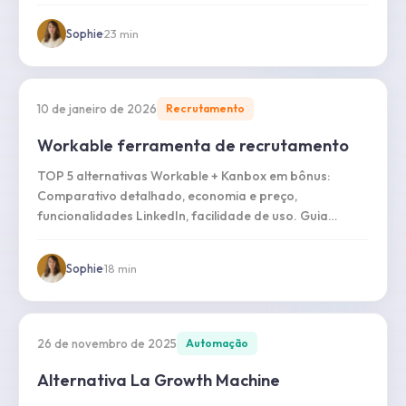
Sophie
·
23
min
10 de janeiro de 2026
Recrutamento
Workable ferramenta de recrutamento
TOP 5 alternativas Workable + Kanbox em bônus:
Comparativo detalhado, economia e preço,
funcionalidades LinkedIn, facilidade de uso. Guia
completo em 2026.
Sophie
·
18
min
26 de novembro de 2025
Automação
Alternativa La Growth Machine