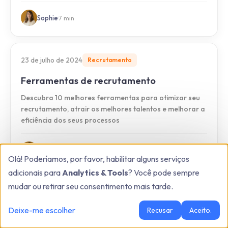
Sophie
·
7
min
23 de julho de 2024
Recrutamento
Ferramentas de recrutamento
Descubra 10 melhores ferramentas para otimizar seu
recrutamento, atrair os melhores talentos e melhorar a
eficiência dos seus processos
Sophie
·
13
min
Olá! Poderíamos, por favor, habilitar alguns serviços
adicionais para
Analytics & Tools
? Você pode sempre
mudar ou retirar seu consentimento mais tarde.
10 de julho de 2024
Visibilidade
Deixe-me escolher
Recusar
Aceito.
Criar posts LinkedIn que performam