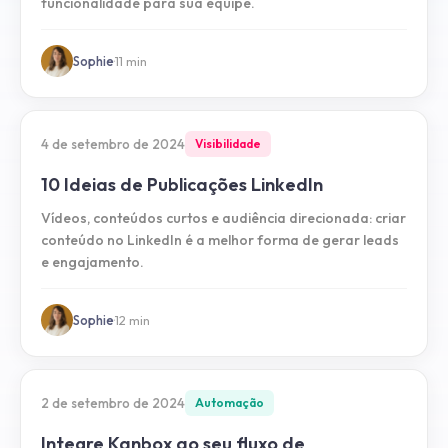
funcionalidade para sua equipe.
Sophie
·
11
min
4 de setembro de 2024
Visibilidade
10 Ideias de Publicações LinkedIn
Vídeos, conteúdos curtos e audiência direcionada: criar
conteúdo no LinkedIn é a melhor forma de gerar leads
e engajamento.
Sophie
·
12
min
2 de setembro de 2024
Automação
Integre Kanbox ao seu fluxo de