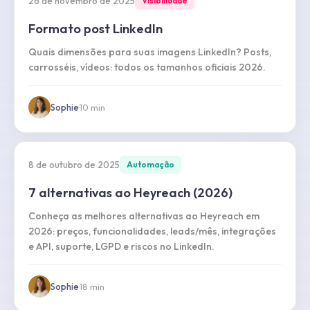
26 de novembro de 2025
Visibilidade
Formato post LinkedIn
Quais dimensões para suas imagens LinkedIn? Posts,
carrosséis, vídeos: todos os tamanhos oficiais 2026.
Sophie
·
10
min
8 de outubro de 2025
Automação
7 alternativas ao Heyreach (2026)
Conheça as melhores alternativas ao Heyreach em
2026: preços, funcionalidades, leads/mês, integrações
e API, suporte, LGPD e riscos no LinkedIn.
Sophie
·
18
min