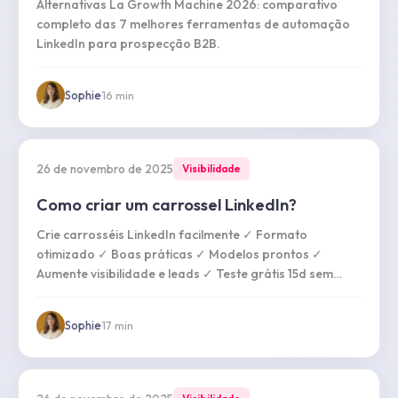
Alternativas La Growth Machine 2026: comparativo
completo das 7 melhores ferramentas de automação
LinkedIn para prospecção B2B.
Sophie
·
16
min
26 de novembro de 2025
Visibilidade
Como criar um carrossel LinkedIn?
Crie carrosséis LinkedIn facilmente ✓ Formato
otimizado ✓ Boas práticas ✓ Modelos prontos ✓
Aumente visibilidade e leads ✓ Teste grátis 15d sem
cartão
Sophie
·
17
min