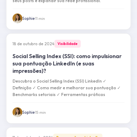
seus posts e expandir sua rede profissional.
Sophie
·
11
min
18 de outubro de 2024
Visibilidade
Social Selling Index (SSI): como impulsionar
sua pontuação LinkedIn (e suas
impressões)?
Descubra o Social Selling Index (SSI) LinkedIn ✓
Definição ✓ Como medir e melhorar sua pontuação ✓
Benchmarks setoriais ✓ Ferramentas práticas
Sophie
·
15
min