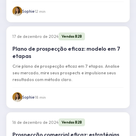
Sophie
·
12
min
17 de dezembro de 2024
Vendas B2B
Plano de prospecção eficaz: modelo em 7
etapas
Crie plano de prospecção eficaz em 7 etapas. Analise
seu mercado, mire seus prospects e impulsione seus
resultados com método claro.
Sophie
·
18
min
16 de dezembro de 2024
Vendas B2B
Prospecção comercial eficaz: estratégias