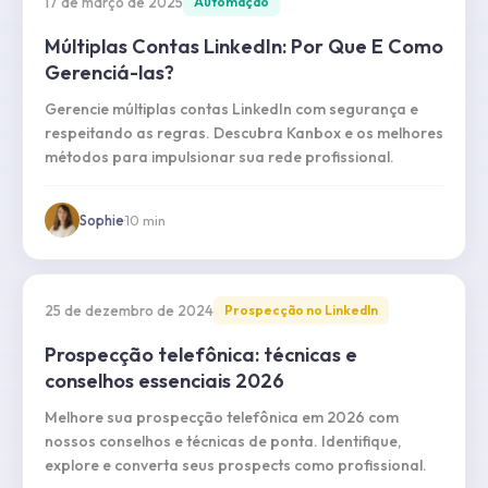
17 de março de 2025
Automação
Múltiplas Contas LinkedIn: Por Que E Como
Gerenciá-las?
Gerencie múltiplas contas LinkedIn com segurança e
respeitando as regras. Descubra Kanbox e os melhores
métodos para impulsionar sua rede profissional.
Sophie
·
10
min
25 de dezembro de 2024
Prospecção no LinkedIn
Prospecção telefônica: técnicas e
conselhos essenciais 2026
Melhore sua prospecção telefônica em 2026 com
nossos conselhos e técnicas de ponta. Identifique,
explore e converta seus prospects como profissional.