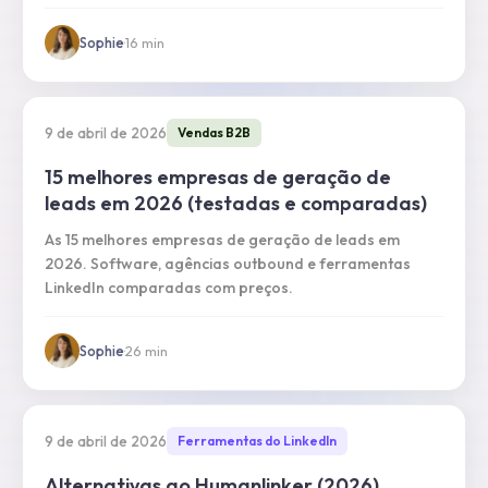
Sophie
·
16
min
9 de abril de 2026
Vendas B2B
15 melhores empresas de geração de
leads em 2026 (testadas e comparadas)
As 15 melhores empresas de geração de leads em
2026. Software, agências outbound e ferramentas
LinkedIn comparadas com preços.
Sophie
·
26
min
9 de abril de 2026
Ferramentas do LinkedIn
Alternativas ao Humanlinker (2026)