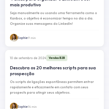
mais produtivo
Seja manualmente ou usando uma ferramenta como o
Kanbox, o objetivo é economizar tempo no dia a dia.
Organize suas mensagens do LinkedIn!
Sophie
·
9
min
10 de setembro de 2024
Vendas B2B
Descubra os 20 melhores scripts para sua
prospecção
Os scripts de ligações espontâneas permitem entrar
rapidamente e eficazmente em contato com seus
prospects para atingir seus objetivos.
Sophie
·
14
min