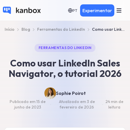
Experimentar
PT
Início
Blog
Ferramentas do LinkedIn
Como usar LinkedIn Sales Navigator, Tutorial 2026
FERRAMENTAS DO LINKEDIN
Como usar LinkedIn Sales
Navigator, o tutorial 2026
Sophie Poirot
Publicado em
15 de
Atualizado em
3 de
24 min
de
·
·
junho de 2023
fevereiro de 2026
leitura