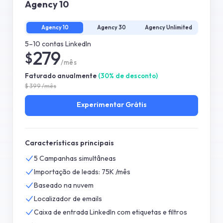
Agency 10
Agency 10
Agency 30
Agency Unlimited
5–10 contas LinkedIn
279
$
/mês
Faturado anualmente
(
30
%
de desconto
)
$
399
/mês
Experimentar
Grátis
Características principais
5 Campanhas simultâneas
Importação de leads: 75K /mês
Baseado na nuvem
Localizador de emails
Caixa de entrada LinkedIn com etiquetas e filtros