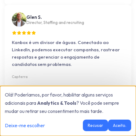
Glen S.
Director, Staffing and recruiting
Kanbox é um divisor de águas. Conectado ao
LinkedIn, podemos executar campanhas, rastrear
respostas e gerenciar o engajamento de
candidatos sem problemas.
Capterra
Olá! Poderíamos, por favor, habilitar alguns serviços
Karie H.
adicionais para
Analytics & Tools
? Você pode sempre
Marketing consultant
mudar ou retirar seu consentimento mais tarde.
Interface limpa, e a função de pipeline é diferente
Deixe-me escolher
Recusar
Aceito.
de tudo que já usei antes.