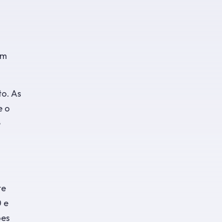
am
to. As
e o
e
te
0 e
ões