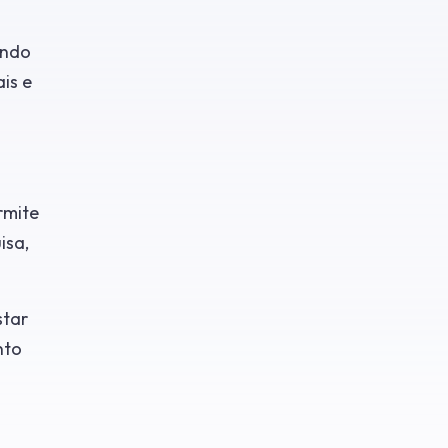
ando
is e
rmite
isa,
star
nto