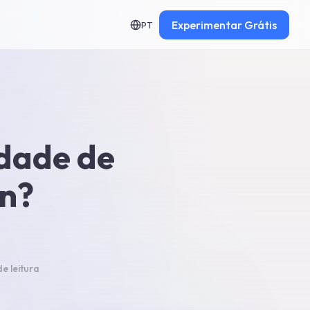
Experimentar
Grátis
PT
dade de
In?
de leitura