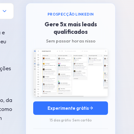
PROSPECÇÃO LINKEDIN
Gere 5x mais leads
qualificados
 e
seu
Sem passar horas nisso
ações
o, da
Experimente grátis
 como
m
15 dias grátis · Sem cartão