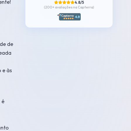
ente!
4.8/5
(200+
avaliações na Capterra
)
ede de
seada
 e às
 é
anto