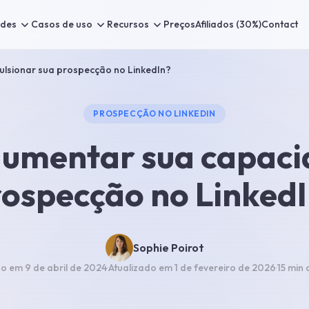
ades
Casos de uso
Recursos
Preços
Afiliados (30%)
Contact
lsionar sua prospecção no LinkedIn?
PROSPECÇÃO NO LINKEDIN
umentar sua capaci
ospecção no Linked
Sophie Poirot
do em
9 de abril de 2024
·
Atualizado em
1 de fevereiro de 2026
·
15 min