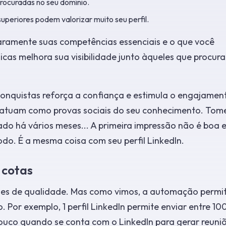
ocuradas no seu domínio.
periores podem valorizar muito seu perfil.
laramente suas competências essenciais e o que você
icas melhora sua visibilidade junto àqueles que procur
conquistas reforça a confiança e estimula o engajamen
atuam como provas sociais do seu conhecimento. Tom
ado há vários meses... A primeira impressão não é boa 
o. É a mesma coisa com seu perfil LinkedIn.
 cotas
ções de qualidade. Mas como vimos, a automação permi
or exemplo, 1 perfil LinkedIn permite enviar entre 10
ouco quando se conta com o LinkedIn para gerar reuni