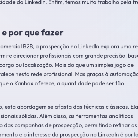
cidade do LinkedIn. Enfim, temos muito trabalho pela fr
 e por que fazer
comercial B2B, a prospecção no LinkedIn explora uma r
rmite direcionar profissionais com grande precisão, ba
 cargo ou localização. Mais do que um simples jogo de
valece nesta rede profissional. Mas graças à automação
que o Kanbox oferece, a quantidade pode ser tão
 esta abordagem se afasta das técnicas clássicas. Ela
ionais sólidas. Além disso, as ferramentas analíticas
ção das campanhas de prospecção, permitindo refinar as
mento e o interesse da prospecção no LinkedIn é port