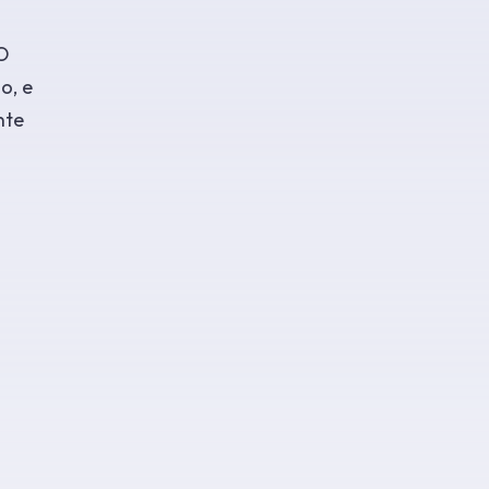
 O
o, e
nte