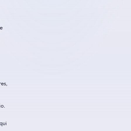
de
res,
io.
qui