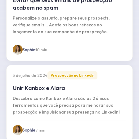
Evitar que seus emails de prospecção
acabem no spam
Personalize o assunto, prepare seus prospects,
verifique emails... Adote os bons reflexos no
lançamento da sua campanha de prospecção.
Sophie
·
10
min
5 de julho de 2024
Prospecção no LinkedIn
Unir Kanbox e Alara
Descubra como Kanbox e Alara são as 2 únicas
ferramentas que você precisa para melhorar sua
prospecção e impulsionar sua presença no LinkedIn!
Sophie
·
7
min