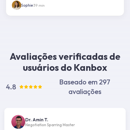
Sophie
·
39
min
Avaliações verificadas de
usuários do Kanbox
Baseado em 297
4.8
avaliações
Dr. Amin T.
Negotiation Sparring Master