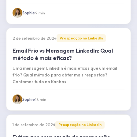
Sophie
·
9
min
2 de setembro de 2024
Prospecção no LinkedIn
Email Frio vs Mensagem LinkedIn: Qual
método é mais eficaz?
Uma mensagem LinkedIn é mais eficaz que um email
frio? Qual método para obter mais respostas?
Contamos tudo no Kanbox!
Sophie
·
18
min
1 de setembro de 2024
Prospecção no LinkedIn