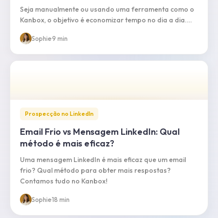
Seja manualmente ou usando uma ferramenta como o
Kanbox, o objetivo é economizar tempo no dia a dia.
Organize suas mensagens do LinkedIn!
Sophie
·
9 min
Prospecção no LinkedIn
Email Frio vs Mensagem LinkedIn: Qual
método é mais eficaz?
Uma mensagem LinkedIn é mais eficaz que um email
frio? Qual método para obter mais respostas?
Contamos tudo no Kanbox!
Sophie
·
18 min