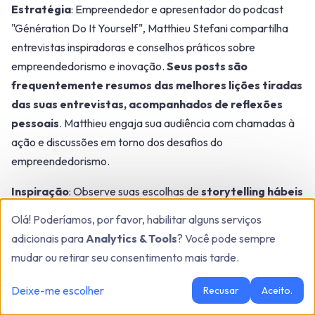
Estratégia
: Empreendedor e apresentador do podcast
"Génération Do It Yourself", Matthieu Stefani compartilha
entrevistas inspiradoras e conselhos práticos sobre
empreendedorismo e inovação.
Seus posts são
frequentemente resumos das melhores lições tiradas
das suas entrevistas, acompanhados de reflexões
pessoais
. Matthieu engaja sua audiência com chamadas à
ação e discussões em torno dos desafios do
empreendedorismo.
Inspiração
: Observe suas escolhas de
storytelling hábeis
para apresentar sua atividade
e seu podcast enquanto
Olá! Poderíamos, por favor, habilitar alguns serviços
dá informação-chave.
adicionais para
Analytics & Tools
? Você pode sempre
mudar ou retirar seu consentimento mais tarde.
Deixe-me escolher
Recusar
Aceito.