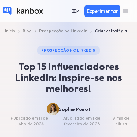
Experimentar
PT
Início
Blog
Prospecção no LinkedIn
Criar estratégia LinkedIn a partir do Top 15 Influenciadores
PROSPECÇÃO NO LINKEDIN
Top 15 Influenciadores
LinkedIn: Inspire-se nos
melhores!
Sophie Poirot
Publicado em
11 de
Atualizado em
1 de
9 min
de
·
·
junho de 2024
fevereiro de 2026
leitura