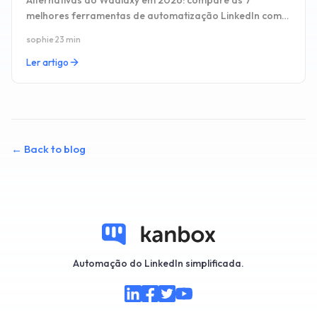
Alternativas ao Waalaxy em 2026: compare as 7
melhores ferramentas de automatização LinkedIn com
preços, CRM, inbox e prós e contras.
sophie
·
23 min
Ler artigo
←
Back to blog
Automação do LinkedIn simplificada.