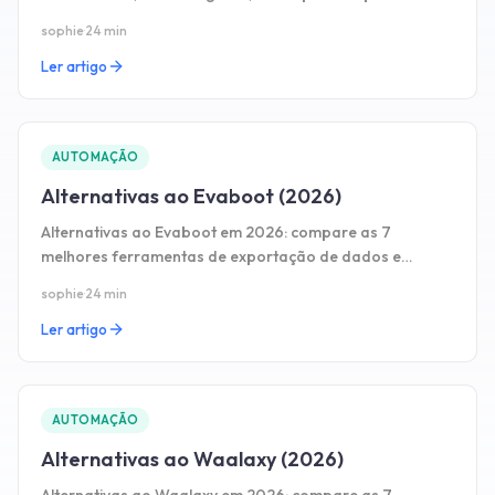
estratégias comprovadas.
sophie
·
24 min
Ler artigo
AUTOMAÇÃO
Alternativas ao Evaboot (2026)
Alternativas ao Evaboot em 2026: compare as 7
melhores ferramentas de exportação de dados e
automatização LinkedIn com preços e prós e contras.
sophie
·
24 min
Ler artigo
AUTOMAÇÃO
Alternativas ao Waalaxy (2026)