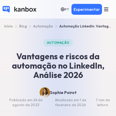
Experimentar
PT
Início
Blog
Automação
Automação LinkedIn: Vantagens e Riscos na Prospecção
AUTOMAÇÃO
Vantagens e riscos da
automação no LinkedIn,
Análise 2026
Sophie Poirot
Publicado em
24 de
Atualizado em
1 de
7 min
de
·
·
agosto de 2023
fevereiro de 2026
leitura