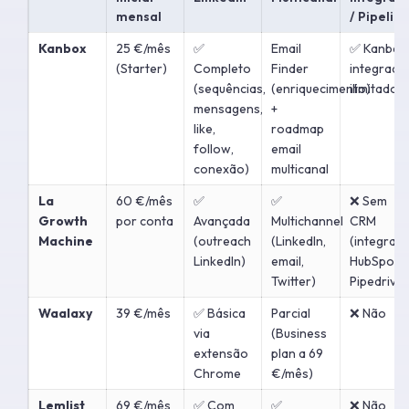
mensal
/ Pipeline
Kanbox
25 €/mês
✅
Email
✅ Kanban
(Starter)
Completo
Finder
integrado
(sequências,
(enriquecimento)
ilimitado
mensagens,
+
like,
roadmap
follow,
email
conexão)
multicanal
La
60 €/mês
✅
✅
❌ Sem
Growth
por conta
Avançada
Multichannel
CRM
Machine
(outreach
(LinkedIn,
(integraç
LinkedIn)
email,
HubSpot,
Twitter)
Pipedrive)
Waalaxy
39 €/mês
✅ Básica
Parcial
❌ Não
via
(Business
extensão
plan a 69
Chrome
€/mês)
Lemlist
69 €/mês
✅ Com
✅
❌ Não