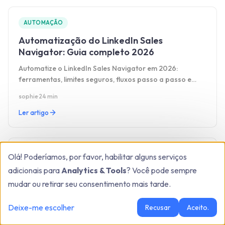
AUTOMAÇÃO
Automatização do LinkedIn Sales
Navigator: Guia completo 2026
Automatize o LinkedIn Sales Navigator em 2026:
ferramentas, limites seguros, fluxos passo a passo e
estratégias comprovadas.
sophie
·
24 min
Ler artigo
AUTOMAÇÃO
Olá! Poderíamos, por favor, habilitar alguns serviços
adicionais para
Analytics & Tools
? Você pode sempre
Alternativas ao Evaboot (2026)
mudar ou retirar seu consentimento mais tarde.
Alternativas ao Evaboot em 2026: compare as 7
melhores ferramentas de exportação de dados e
Deixe-me escolher
Recusar
Aceito.
automatização LinkedIn com preços e prós e contras.
sophie
·
24 min