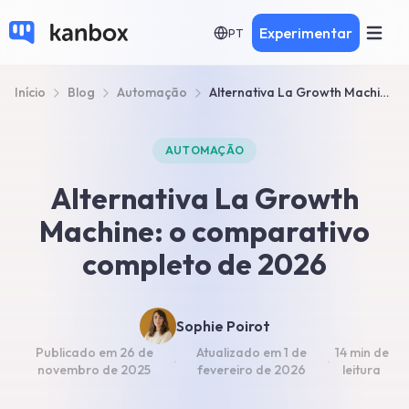
Experimentar
PT
Início
Blog
Automação
Alternativa La Growth Machine: Top 7 + Comparativo 2026
AUTOMAÇÃO
Alternativa La Growth
Machine: o comparativo
completo de 2026
Sophie Poirot
Publicado em
26 de
Atualizado em
1 de
14 min
de
·
·
novembro de 2025
fevereiro de 2026
leitura