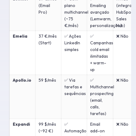
(Email
plano
Emailing
(integraç
Pro)
multichannel
avançado
HubSpot
(~75
(Lemwarm,
Sales
€/mês)
personalização)
Hub)
Emelia
37 €/mês
✅ Ações
✅
❌ Não
(Start)
LinkedIn
Campanhas
simples
cold email
ilimitadas
+ warm-
up
Apollo.io
59 $/mês
✅ Via
✅
❌ Não
tarefas e
Multichannel
sequências
prospecting
(email,
calls,
tarefas)
Expandi
99 $/mês
✅
Email
❌ Não
(~92 €)
Automação
add-on