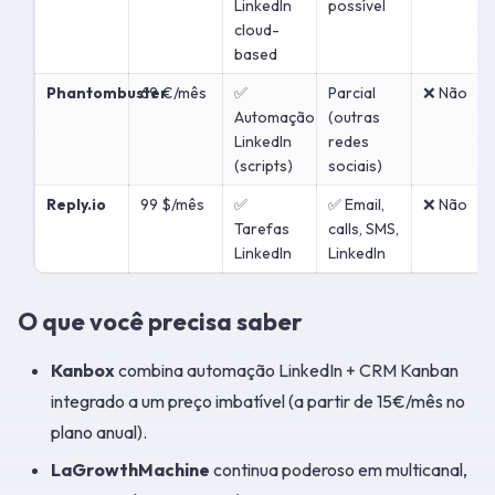
LinkedIn
possível
cloud-
based
Phantombuster
69 €/mês
✅
Parcial
❌ Não
Automação
(outras
LinkedIn
redes
(scripts)
sociais)
Reply.io
99 $/mês
✅
✅ Email,
❌ Não
Tarefas
calls, SMS,
LinkedIn
LinkedIn
O que você precisa saber
Kanbox
combina automação LinkedIn + CRM Kanban
integrado a um preço imbatível (a partir de 15€/mês no
plano anual).
LaGrowthMachine
continua poderoso em multicanal,