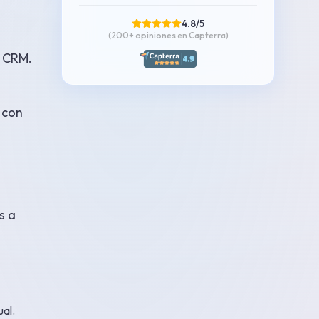
4.8/5
(200+
opiniones en Capterra
)
s CRM.
 con
s a
ual.