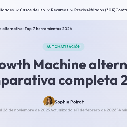
lidades
Casos de uso
Recursos
Precios
Afiliados (30%)
Conta
 alternativa: Top 7 herramientas 2026
AUTOMATIZACIÓN
owth Machine altern
parativa completa 
Sophie Poirot
el
26 de noviembre de 2025
·
Actualizado el
1 de febrero de 2026
·
14 mi