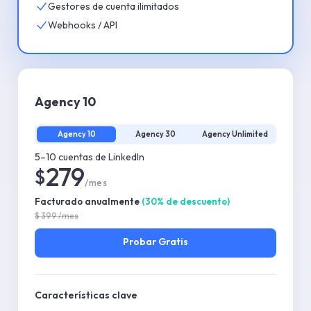
Gestores de cuenta ilimitados
Webhooks / API
Agency 10
Agency 10
Agency 30
Agency Unlimited
5–10 cuentas de LinkedIn
279
$
/mes
Facturado anualmente
(
30
%
de descuento
)
$
399
/mes
Probar
Gratis
Características clave