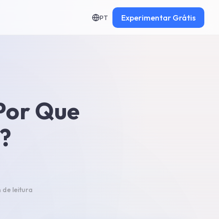
Experimentar
Grátis
PT
 Por Que
?
n
de leitura