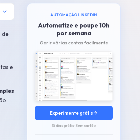
AUTOMAÇÃO LINKEDIN
Automatize e poupe 10h
por semana
o de
Gerir várias contas facilmente
ntas e
mples
xão
Experimente grátis
15 dias grátis · Sem cartão
.