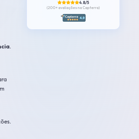
4.8/5
(200+
avaliações na Capterra
)
ncia
.
ara
im
ções.