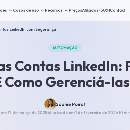
ades
Casos de uso
Recursos
Preços
Afiliados (30%)
Contact
ontas LinkedIn com Segurança
AUTOMAÇÃO
as Contas LinkedIn:
E Como Gerenciá-las
Sophie Poirot
o em
17 de março de 2025
·
Atualizado em
1 de fevereiro de 2026
·
10 mi