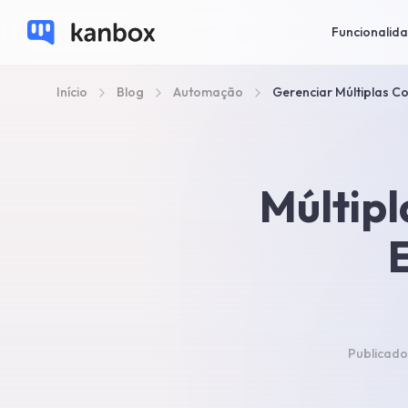
Funcionalid
Início
Blog
Automação
Gerenciar Múltiplas C
Múltipl
Publicad