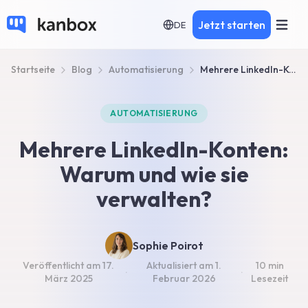
Jetzt starten
DE
Startseite
Blog
Automatisierung
Mehrere LinkedIn-Konten sicher verwalten
AUTOMATISIERUNG
Mehrere LinkedIn-Konten:
Warum und wie sie
verwalten?
Sophie Poirot
Veröffentlicht am
17.
Aktualisiert am
1.
10 min
·
·
März 2025
Februar 2026
Lesezeit