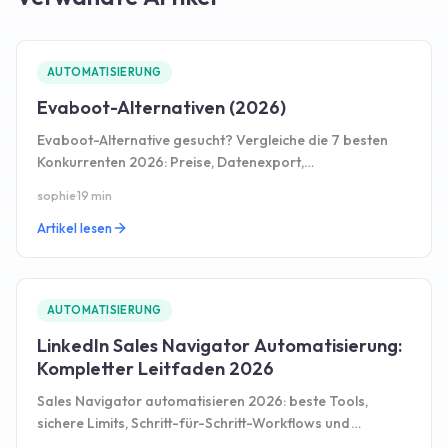
AUTOMATISIERUNG
Evaboot-Alternativen (2026)
Evaboot-Alternative gesucht? Vergleiche die 7 besten
Konkurrenten 2026: Preise, Datenexport,
Automatisierung und echte Vor- und Nachteile.
sophie
·
19 min
Artikel lesen
AUTOMATISIERUNG
LinkedIn Sales Navigator Automatisierung:
Kompletter Leitfaden 2026
Sales Navigator automatisieren 2026: beste Tools,
sichere Limits, Schritt-für-Schritt-Workflows und
bewährte Strategien im Überblick.