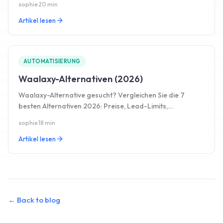
sophie
·
20 min
Artikel lesen
AUTOMATISIERUNG
Waalaxy-Alternativen (2026)
Waalaxy-Alternative gesucht? Vergleichen Sie die 7
besten Alternativen 2026: Preise, Lead-Limits,
Posteingang, CRM und Vor- und Nachteile.
sophie
·
18 min
Artikel lesen
←
Back to blog