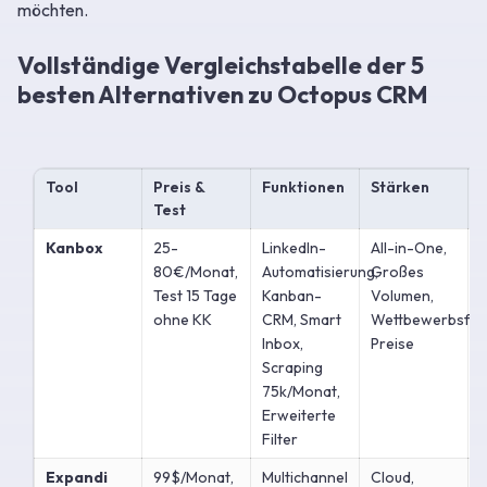
möchten.
Vollständige Vergleichstabelle der 5
besten Alternativen zu Octopus CRM
Tool
Preis &
Funktionen
Stärken
Test
Kanbox
25-
LinkedIn-
All-in-One,
M
80€/Monat,
Automatisierung,
Großes
Test 15 Tage
Kanban-
Volumen,
ohne KK
CRM, Smart
Wettbewerbsfäh
Inbox,
Preise
Scraping
75k/Monat,
Erweiterte
Filter
Expandi
99$/Monat,
Multichannel
Cloud,
H