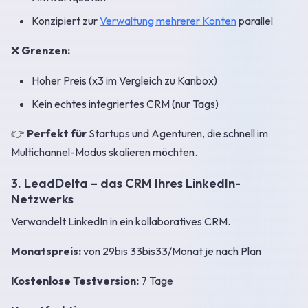
Konzipiert zur
Verwaltung mehrerer Konten
parallel
❌
Grenzen:
Hoher Preis (x3 im Vergleich zu Kanbox)
Kein echtes integriertes CRM (nur Tags)
👉
Perfekt für
Startups und Agenturen, die schnell im
Multichannel-Modus skalieren möchten.
3. LeadDelta – das CRM Ihres LinkedIn-
Netzwerks
Verwandelt LinkedIn in ein kollaboratives CRM.
Monatspreis:
von 29
bis 33
bi
s
33
/Monat je nach Plan
Kostenlose Testversion:
7 Tage