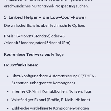
erschwingliches Multichannel-Prospecting suchen.
5. Linked Helper – die Low-Cost-Power
Die wirtschaftlichste, aber technischste Option.
Preis:
15
/Monat (Standard) oder 45
/
M
o
na
t
(
St
an
d
a
r
d
)
o
d
er
45
/Monat (Pro)
Kostenlose Testversion:
14 Tage
Hauptfunktionen:
Ultra-konfigurierbare Automatisierung (IF/THEN-
Szenarien, unbegrenzte Kampagnen)
Internes CRM mit Kontaktkarten, Notizen, Tags
Vollständiger Export (Profile, E-Mails, Historie)
Zahlreiche vordefinierte Kampagnenvorlagen