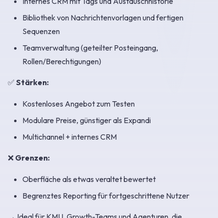
Internes CRM mit Tags und Austauschhistorie
Bibliothek von Nachrichtenvorlagen und fertigen
Sequenzen
Teamverwaltung (geteilter Posteingang,
Rollen/Berechtigungen)
✅
Stärken:
Kostenloses Angebot zum Testen
Modulare Preise, günstiger als Expandi
Multichannel + internes CRM
❌
Grenzen:
Oberfläche als etwas veraltet bewertet
Begrenztes Reporting für fortgeschrittene Nutzer
→ Ideal für KMU, Growth-Teams und Agenturen, die