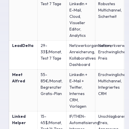
Test 7 Tage
LinkedIn +
Robustes
E-Mail,
Multichannel,
P
Cloud,
Sicherheit
Visueller
Editor,
Analytics
LeadDelta
29-
Netzwerkorganisation,
Netzwerkverwalt
K
33$/Monat,
Anreicherung,
Erschwinglicher
A
Test 7 Tage
Kollaboratives
Preis
Dashboard
Meet
55-
LinkedIn +
Erschwingliches
V
Alfred
85€/Monat,
E-Mail +
Multichannel,
O
Begrenzter
Twitter,
Integriertes
Gratis-Plan
Internes
CRM
R
CRM,
Vorlagen
Linked
15-
IF/THEN-
Unschlagbarer
Helper
45$/Monat,
Automatisierung,
Preis,
I