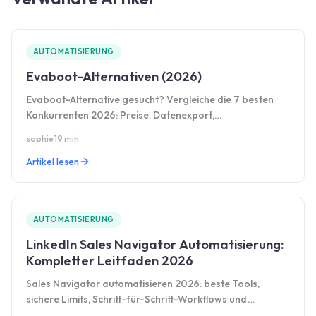
AUTOMATISIERUNG
Evaboot-Alternativen (2026)
Evaboot-Alternative gesucht? Vergleiche die 7 besten
Konkurrenten 2026: Preise, Datenexport,
Automatisierung und echte Vor- und Nachteile.
sophie
·
19 min
Artikel lesen
AUTOMATISIERUNG
LinkedIn Sales Navigator Automatisierung:
Kompletter Leitfaden 2026
Sales Navigator automatisieren 2026: beste Tools,
sichere Limits, Schritt-für-Schritt-Workflows und
bewährte Strategien im Überblick.