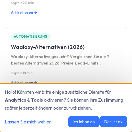
sophie
·
20 min
Artikel lesen
AUTOMATISIERUNG
Waalaxy-Alternativen (2026)
Waalaxy-Alternative gesucht? Vergleichen Sie die 7
besten Alternativen 2026: Preise, Lead-Limits,
Posteingang, CRM und Vor- und Nachteile.
sophie
·
18 min
Artikel lesen
Hallo! Könnten wir bitte einige zusätzliche Dienste für
Analytics & Tools
aktivieren? Sie können Ihre Zustimmung
später jederzeit ändern oder zurückziehen.
←
Back to blog
Lassen Sie mich wählen
Ich lehne ab
Das ist ok