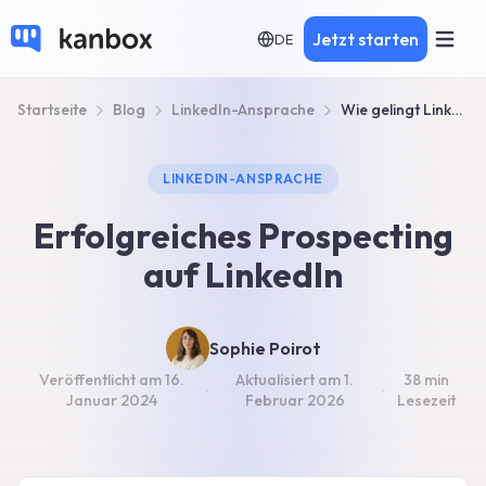
Jetzt starten
DE
Startseite
Blog
LinkedIn-Ansprache
Wie gelingt LinkedIn-Prospecting?
LINKEDIN-ANSPRACHE
Erfolgreiches Prospecting
auf LinkedIn
Sophie Poirot
Veröffentlicht am
16.
Aktualisiert am
1.
38 min
·
·
Januar 2024
Februar 2026
Lesezeit