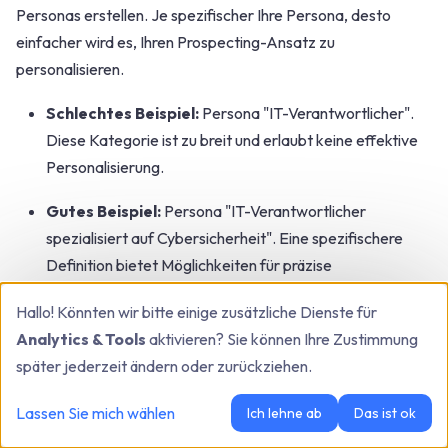
Personas erstellen. Je spezifischer Ihre Persona, desto
einfacher wird es, Ihren Prospecting-Ansatz zu
personalisieren.
Schlechtes Beispiel:
Persona "IT-Verantwortlicher".
Diese Kategorie ist zu breit und erlaubt keine effektive
Personalisierung.
Gutes Beispiel:
Persona "IT-Verantwortlicher
spezialisiert auf Cybersicherheit". Eine spezifischere
Definition bietet Möglichkeiten für präzise
Personalisierung.
Hallo! Könnten wir bitte einige zusätzliche Dienste für
2. Unbegründete Vorurteile:
Vermeiden Sie
Analytics & Tools
aktivieren? Sie können Ihre Zustimmung
unbegründete Vorurteile oder Stereotypen bei der Definition
später jederzeit ändern oder zurückziehen.
persönlicher Merkmale. Basieren Sie auf realen Daten und
Lassen Sie mich wählen
Ich lehne ab
Das ist ok
faktischen Informationen.