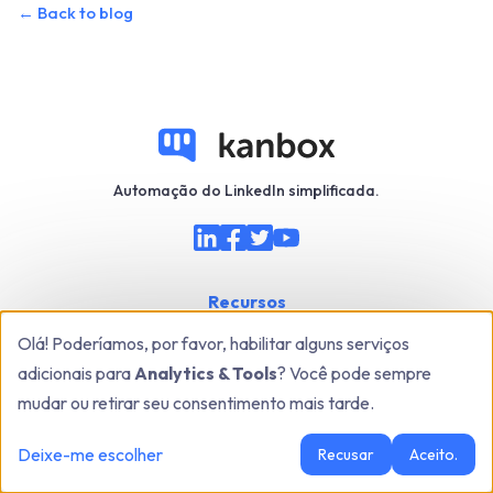
←
Back to blog
Automação do LinkedIn simplificada.
Recursos
Olá! Poderíamos, por favor, habilitar alguns serviços
Blog
adicionais para
Analytics & Tools
? Você pode sempre
Centro de ajuda
mudar ou retirar seu consentimento mais tarde.
Avaliações Kanbox
Deixe-me escolher
Recusar
Aceito.
Sobre nós