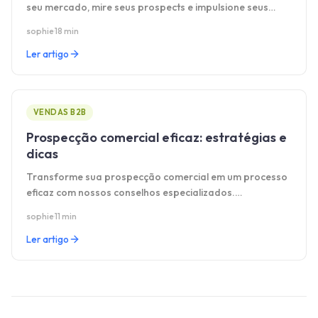
seu mercado, mire seus prospects e impulsione seus
resultados com método claro.
sophie
·
18 min
Ler artigo
VENDAS B2B
Prospecção comercial eficaz: estratégias e
dicas
Transforme sua prospecção comercial em um processo
eficaz com nossos conselhos especializados.
Estratégias, dicas e melhores práticas para ter sucesso.
sophie
·
11 min
Ler artigo