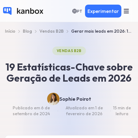
Experimentar
PT
Início
Blog
Vendas B2B
Gerar mais leads em 2026: 19 indicadores-chave
VENDAS B2B
19 Estatísticas-Chave sobre
Geração de Leads em 2026
Sophie Poirot
Publicado em
6 de
Atualizado em
1 de
15 min
de
·
·
setembro de 2024
fevereiro de 2026
leitura