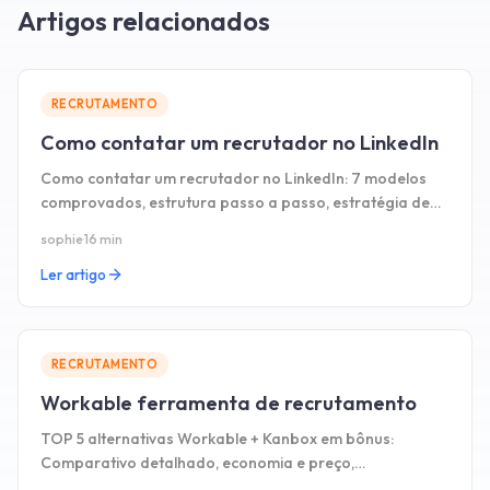
Artigos relacionados
RECRUTAMENTO
Como contatar um recrutador no LinkedIn
Como contatar um recrutador no LinkedIn: 7 modelos
comprovados, estrutura passo a passo, estratégia de
follow-up e os erros a evitar.
sophie
·
16 min
Ler artigo
RECRUTAMENTO
Workable ferramenta de recrutamento
TOP 5 alternativas Workable + Kanbox em bônus:
Comparativo detalhado, economia e preço,
funcionalidades LinkedIn, facilidade de uso. Guia