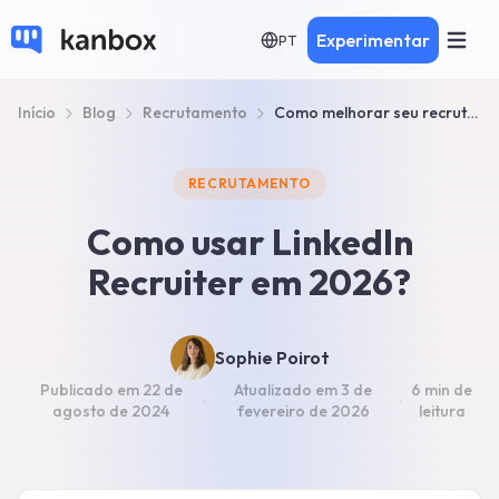
Experimentar
PT
Início
Blog
Recrutamento
Como melhorar seu recrutamento com LinkedIn Recruiter?
RECRUTAMENTO
Como usar LinkedIn
Recruiter em 2026?
Sophie Poirot
Publicado em
22 de
Atualizado em
3 de
6 min
de
·
·
agosto de 2024
fevereiro de 2026
leitura