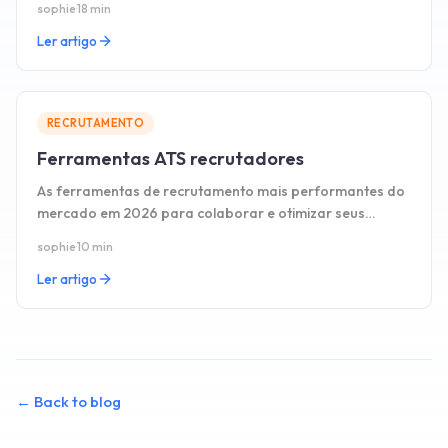
sophie
·
18 min
completo em 2026.
Ler artigo
RECRUTAMENTO
Ferramentas ATS recrutadores
As ferramentas de recrutamento mais performantes do
mercado em 2026 para colaborar e otimizar seus
processos de recrutamento.
sophie
·
10 min
Ler artigo
←
Back to blog