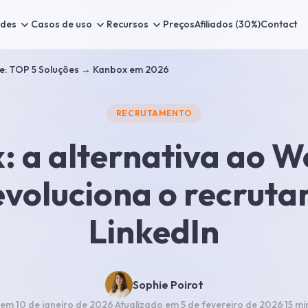
ades
Casos de uso
Recursos
Preços
Afiliados (30%)
Contact
le: TOP 5 Soluções → Kanbox em 2026
RECRUTAMENTO
: a alternativa ao W
evoluciona o recrut
LinkedIn
Sophie Poirot
 em
10 de janeiro de 2026
·
Atualizado em
5 de fevereiro de 2026
·
15 mi