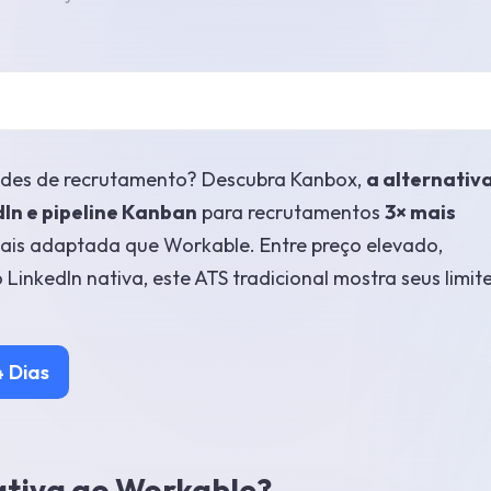
ades de recrutamento? Descubra Kanbox,
a alternativ
n e pipeline Kanban
para recrutamentos
3× mais
ais adaptada que Workable. Entre preço elevado,
nkedIn nativa, este ATS tradicional mostra seus limit
 Dias
ativa ao Workable?