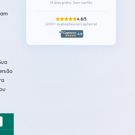
15 dias grátis · Sem cartão
ram
4.8/5
(200+
avaliações na Capterra
)
Sua
ersão
ra
ou