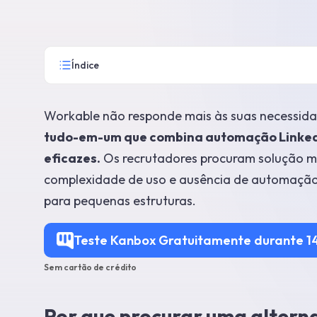
Índice
Workable não responde mais às suas necessid
tudo-em-um que combina automação LinkedI
eficazes.
Os recrutadores procuram solução m
complexidade de uso e ausência de automação Li
para pequenas estruturas.
Teste Kanbox Gratuitamente durante 14
Sem cartão de crédito
Por que procurar uma altern