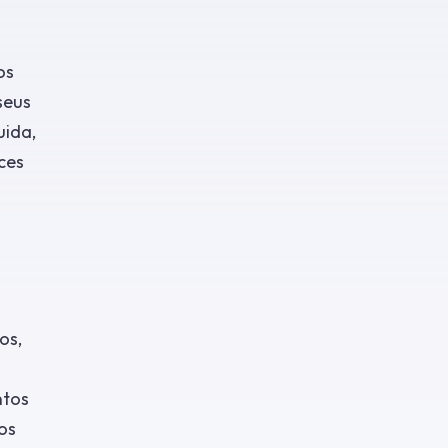
os
seus
uida,
nces
os,
ntos
os