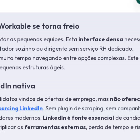
orkable se torna freio
ntar as pequenas equipes. Esta
interface densa
necess
tador sozinho ou dirigente sem serviço RH dedicado.
muito tempo navegando entre opções complexas. Este
equenas estruturas ágeis.
dIn nativa
idatos vindos de ofertas de emprego, mas
não ofere
ourcing LinkedIn
. Sem plugin de scraping, sem campan
adores modernos,
LinkedIn é fonte essencial
de candi
iplicar as
ferramentas externas
, perda de tempo e ri