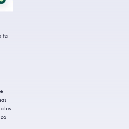
ita
ce
has
datos
sco