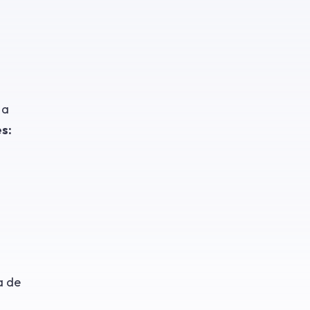
 a
s:
a de