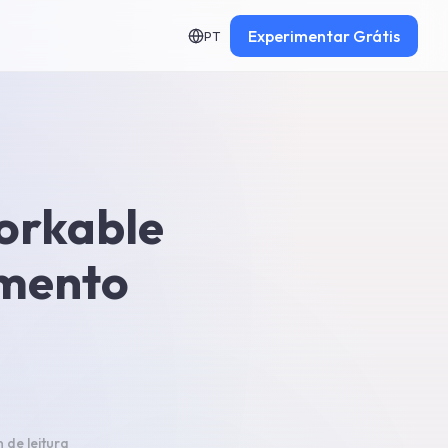
Experimentar
Grátis
PT
orkable
amento
n
de leitura