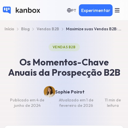
Experimentar
PT
Início
Blog
Vendas B2B
Maximize suas Vendas B2B: Momentos-Chave Anuais
VENDAS B2B
Os Momentos-Chave
Anuais da Prospecção B2B
Sophie Poirot
Publicado em
4 de
Atualizado em
1 de
11 min
de
·
·
junho de 2024
fevereiro de 2026
leitura