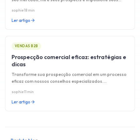
resultados com método claro.
sophie
·
18 min
Ler artigo
VENDAS B2B
Prospecção comercial eficaz: estratégias e
dicas
Transforme sua prospecção comercial em um processo
eficaz com nossos conselhos especializados.
Estratégias, dicas e melhores práticas para ter sucesso.
sophie
·
11 min
Ler artigo