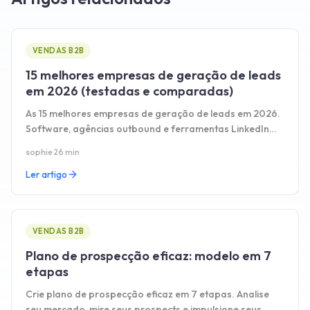
VENDAS B2B
15 melhores empresas de geração de leads
em 2026 (testadas e comparadas)
As 15 melhores empresas de geração de leads em 2026.
Software, agências outbound e ferramentas LinkedIn
comparadas com preços.
sophie
·
26 min
Ler artigo
VENDAS B2B
Plano de prospecção eficaz: modelo em 7
etapas
Crie plano de prospecção eficaz em 7 etapas. Analise
seu mercado, mire seus prospects e impulsione seus