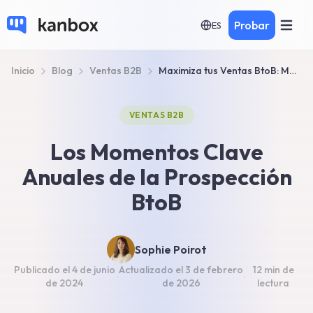
Probar
ES
Inicio
Blog
Ventas B2B
Maximiza tus Ventas BtoB: Momentos Clave Anuales
VENTAS B2B
Los Momentos Clave
Anuales de la Prospección
BtoB
Sophie Poirot
Publicado el
4 de junio
Actualizado el
3 de febrero
12 min
de
·
·
de 2024
de 2026
lectura