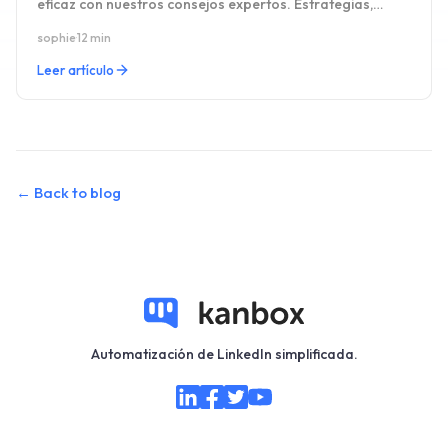
eficaz con nuestros consejos expertos. Estrategias,
trucos y mejores prácticas para triunfar.
sophie
·
12 min
Leer artículo
←
Back to blog
Automatización de LinkedIn simplificada.