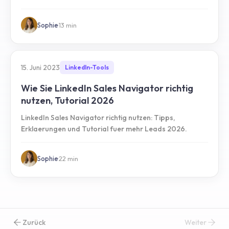
Sophie
·
13
min
15. Juni 2023
LinkedIn-Tools
Wie Sie LinkedIn Sales Navigator richtig
nutzen, Tutorial 2026
LinkedIn Sales Navigator richtig nutzen: Tipps,
Erklaerungen und Tutorial fuer mehr Leads 2026.
Sophie
·
22
min
Zurück
Weiter