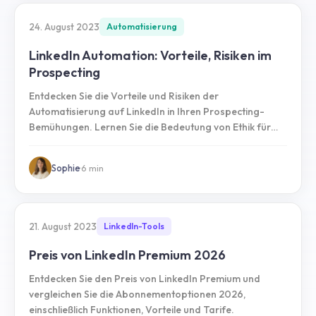
24. August 2023
Automatisierung
LinkedIn Automation: Vorteile, Risiken im
Prospecting
Entdecken Sie die Vorteile und Risiken der
Automatisierung auf LinkedIn in Ihren Prospecting-
Bemühungen. Lernen Sie die Bedeutung von Ethik für
den Erfolg.
Sophie
·
6
min
21. August 2023
LinkedIn-Tools
Preis von LinkedIn Premium 2026
Entdecken Sie den Preis von LinkedIn Premium und
vergleichen Sie die Abonnementoptionen 2026,
einschließlich Funktionen, Vorteile und Tarife.