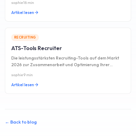
sophie
·
16 min
Artikel lesen
RECRUITING
ATS-Tools Recruiter
Die leistungsstärksten Recruiting-Tools auf dem Markt
2026 zur Zusammenarbeit und Optimierung Ihrer
Recruiting-Prozesse.
sophie
·
9 min
Artikel lesen
←
Back to blog