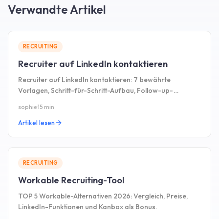
Verwandte Artikel
RECRUITING
Recruiter auf LinkedIn kontaktieren
Recruiter auf LinkedIn kontaktieren: 7 bewährte
Vorlagen, Schritt-für-Schritt-Aufbau, Follow-up-
Strategie und die zu vermeidenden Fehler.
sophie
·
15 min
Artikel lesen
RECRUITING
Workable Recruiting-Tool
TOP 5 Workable-Alternativen 2026: Vergleich, Preise,
LinkedIn-Funktionen und Kanbox als Bonus.