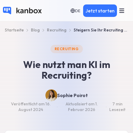
Jetzt starten
DE
Startseite
Blog
Recruiting
Steigern Sie Ihr Recruiting mit Künstlicher Intelligenz
RECRUITING
Wie nutzt man KI im
Recruiting?
Sophie Poirot
Veröffentlicht am
16.
Aktualisiert am
1.
7 min
·
·
August 2024
Februar 2026
Lesezeit