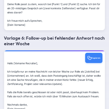
Deine Rolle passt zu dem, was ich bei [Punkt 1] und [Punkt 2] suche. Ich bin für 
ein 20-minütiges Gespräch am [zwei konkrete Zeitfenster] verfügbar. Passt dir 
eines davon?

Ich freue mich aufs Sprechen,

[Dein Vorname]
Vorlage 6: Follow-up bei fehlender Antwort nach
einer Woche
Kopieren
Hallo [Vorname Recruiter],

Ich knüpfe nur an meine Nachricht von letzter Woche zur Rolle als [Jobtitel] bei 
[Unternehmen] an. Ich weiß, dass dein Posteingang beschäftigt ist, daher wollte 
ich eine Sache hinzufügen, die in meiner ersten Notiz fehlte: [neuer Erfolg, 
Zertifizierung, Projekt oder relevantes Update].

Falls die Rolle bereits geschlossen ist oder nicht passt, überhaupt kein Problem. 
Falls sie noch offen ist, würde ich mich über 15 Minuten zum Austausch freuen.

Nochmals danke,

[Dein Vorname]