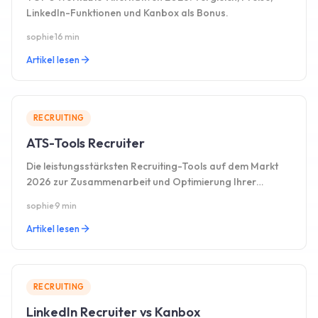
LinkedIn-Funktionen und Kanbox als Bonus.
sophie
·
16 min
Artikel lesen
RECRUITING
ATS-Tools Recruiter
Die leistungsstärksten Recruiting-Tools auf dem Markt
2026 zur Zusammenarbeit und Optimierung Ihrer
Recruiting-Prozesse.
sophie
·
9 min
Artikel lesen
RECRUITING
LinkedIn Recruiter vs Kanbox