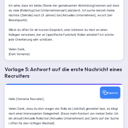
Ich sehe, dass wir beide [Name der gemeinsamen Verbindung] kennen und dass 
du viele [Rollentyp] bei [Unternehmensart] platzierst. Ich suche derzeit meine 
nächste [Zielrolle] nach [X Jahren] bei [Aktuelles Unternehmen], wo ich [ein 
Beweispunkt].

Wärst du offen für ein kurzes Gespräch, oder könntest du mich an einen 
Kollegen verweisen, der an [spezifische Funktion]-Rollen arbeitet? Ich würde 
jede Orientierung sehr schätzen.

Vielen Dank,

[Dein Vorname]
Vorlage 5: Antwort auf die erste Nachricht eines
Recruiters
Kopieren
Hallo [Vorname Recruiter],

Vielen Dank, dass du dich wegen der Rolle als [Jobtitel] gemeldet hast, es klingt 
nach einer interessanten Gelegenheit. Etwas mehr Kontext von meiner Seite: Ich 
bin aktuell [Aktuelle Rolle] bei [Aktuelles Unternehmen] und [aktiv auf der Suche 
/ offen für den richtigen Wechsel].
