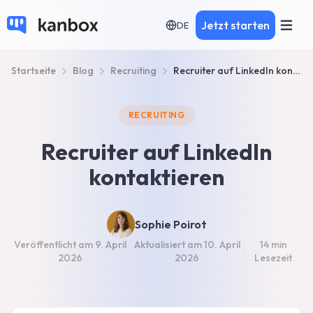
Jetzt starten
DE
Startseite
Blog
Recruiting
Recruiter auf LinkedIn kontaktieren (Vorlagen + Beispiele)
RECRUITING
Recruiter auf LinkedIn
kontaktieren
Sophie Poirot
Veröffentlicht am
9. April
Aktualisiert am
10. April
14 min
·
·
2026
2026
Lesezeit