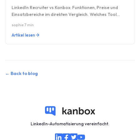
LinkedIn Recruiter vs Kanbox: Funktionen, Preise und
Einsatzbereiche im direkten Vergleich. Welches Tool
passt zu Ihnen?
sophie
·
7 min
Artikel lesen
←
Back to blog
LinkedIn-Automatisierung vereinfacht.