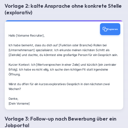
Vorlage 2: kalte Ansprache ohne konkrete Stelle
(explorativ)
Kopieren
Hallo [Vorname Recruiter],

Ich habe bemerkt, dass du dich auf [Funktion oder Branche]-Rollen bei 
[Unternehmensart] spezialisierst. Ich erkunde meinen nächsten Schritt als 
[Zielrolle] und dachte, du könntest eine großartige Person für ein Gespräch sein.

Kurzer Kontext: Ich [Wertversprechen in einer Zeile] und kürzlich [ein zentraler 
Erfolg]. Ich habe es nicht eilig, ich suche den richtigen Fit statt irgendeine 
Öffnung.

Wärst du offen für ein kurzes exploratives Gespräch in den nächsten zwei 
Wochen?

Danke,

[Dein Vorname]
Vorlage 3: Follow-up nach Bewerbung über ein
Jobportal