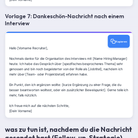
Vorlage 7: Dankeschön-Nachricht nach einem
Interview
Kopieren
Hallo [Vorname Recruiter],

Nochmals danke für die Organisation des Interviews mit [Name Hiring Manager] 
heute. Ich habe das Gespräch über [spezifisches besprochenes Thema] sehr 
genossen und bin noch begeisterter von der Rolle als [Jobtitel], nachdem ich 
mehr über [Team- oder Projektdetail] erfahren habe.

Ein Punkt, den ich ergänzen wollte: [kurze Ergänzung zu einer Frage, die du 
besser beantworten wolltest, oder ein zusätzlicher Beweispunkt]. Gerne teile ich 
mehr, falls nützlich.

Ich freue mich auf die nächsten Schritte,

[Dein Vorname]
was zu tun ist, nachdem du die Nachricht
gesendet hast (Follow-up-Strategie)