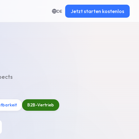
Jetzt starten
kostenlos
DE
pects
htbarkeit
B2B-Vertrieb