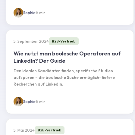
Sophie
·
8
min
5. September 2024
B2B-Vertrieb
Wie nutzt man boolesche Operatoren auf
LinkedIn? Der Guide
Den idealen Kandidaten finden, spezifische Studien
aufspüren – die boolesche Suche ermöglicht tiefere
Recherchen auf LinkedIn.
Sophie
·
8
min
5. Mai 2024
B2B-Vertrieb