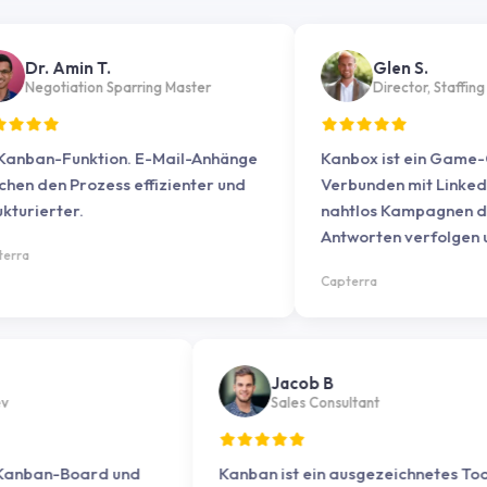
. Amin T.
Glen S.
gotiation Sparring Master
Director, Staffing and r
an-Funktion. E-Mail-Anhänge
Kanbox ist ein Game-Chan
en Prozess effizienter und
Verbunden mit LinkedIn kö
erter.
nahtlos Kampagnen durchf
Antworten verfolgen und d
Engagement von Kandidat
Capterra
verwalten.
hi A
Jacob B
ness Dev
Sales Consultant
 Das Kanban-Board und
Kanban ist ein ausgezeichnet