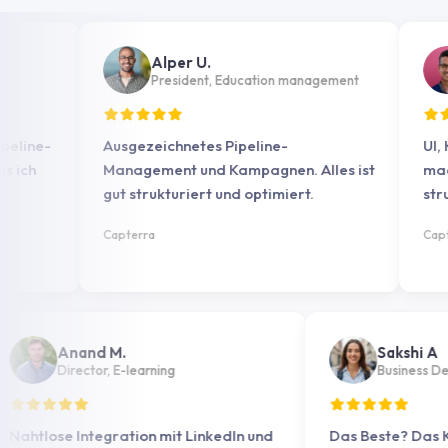
Alper U.
Dr
President, Education management
Ne
e-
Ausgezeichnetes Pipeline-
UI, Kanb
Management und Kampagnen. Alles ist
machen d
gut strukturiert und optimiert.
strukturi
Capterra
Capterra
Anand M.
Saks
Director, E-learning
Busi
Nahtlose Integration mit LinkedIn und
Das Beste?