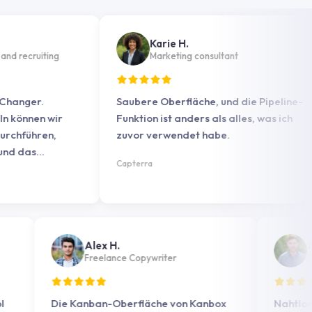
Karie H.
ecruiting
Marketing consultant
ger.
Saubere Oberfläche, und die Pipeline-
nnen wir
Funktion ist anders als alles, was ich
ühren,
zuvor verwendet habe.
as
Capterra
en
Alex H.
Freelance Copywriter
es Tool
Die Kanban-Oberfläche von Kanbox
Na