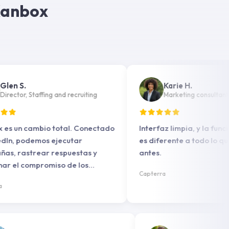
 Kanbox
S.
Karie H.
or, Staffing and recruiting
Marketing consultant
n cambio total. Conectado
Interfaz limpia, y la función de
 podemos ejecutar
es diferente a todo lo que he
astrear respuestas y
antes.
l compromiso de los
Capterra
sin problemas.