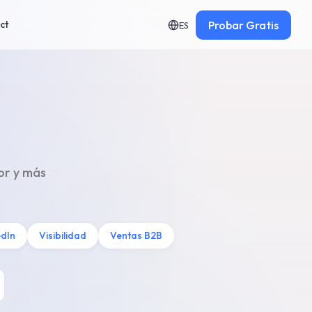
Probar
Gratis
ct
ES
or y más
edIn
Visibilidad
Ventas B2B