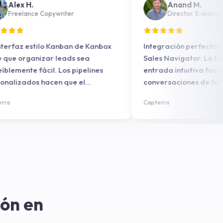
Alex H.
Anand M.
Freelance Copywriter
Director, E-
La interfaz estilo Kanban de Kanbox
Integración perfe
hace que organizar leads sea
Sales Navigator.
increíblemente fácil. Los pipelines
entrada intuitiva 
personalizados hacen que el
conversaciones d
seguimiento de la prospección sea
eficiente.
Capterra
Capterra
fluido.
ión en