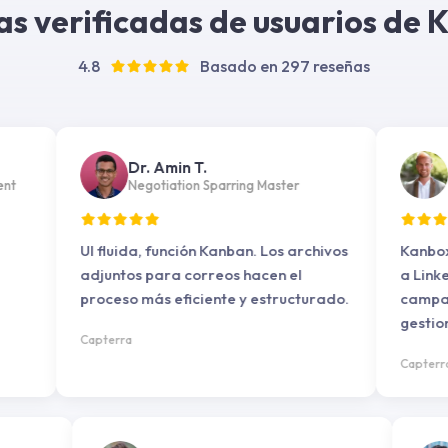
s verificadas de usuarios de
4.8
Basado en 297 reseñas
Dr. Amin T.
Glen 
Negotiation Sparring Master
Direct
UI fluida, función Kanban. Los archivos
Kanbox es u
adjuntos para correos hacen el
a LinkedIn,
proceso más eficiente y estructurado.
campañas, r
gestionar e
Capterra
candidatos 
Capterra