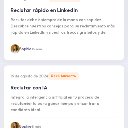
Reclutar rápido en LinkedIn
Reclutar debe ir siempre de la mano con rapidez.
Descubre nuestros consejos para un reclutamiento más
rápido en LinkedIn y nuestros trucos gratuitos y de
pago.
Sophie
·
16
min
16 de agosto de 2024
Reclutamiento
Reclutar con IA
Integra la inteligencia artificial en tu proceso de
reclutamiento para ganar tiempo y encontrar al
candidato ideal.
Sophie
·
8
min