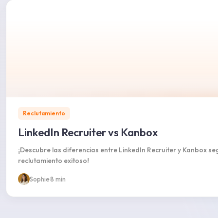
Reclutamiento
LinkedIn Recruiter vs Kanbox
¡Descubre las diferencias entre LinkedIn Recruiter y Kanbox se
reclutamiento exitoso!
Sophie
·
8 min