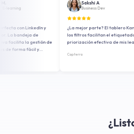
nand M.
Sakshi A
irector, E-learning
Business Dev
ión perfecta con LinkedIn y
¿La mejor parte? El table
avigator. La bandeja de
los filtros facilitan el etiq
intuitiva facilita la gestión de
priorización efectiva de m
ciones de forma fácil y
Capterra
e.
¿List