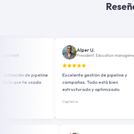
Reseña
Alper U.
ltant
President, Education management
función de pipeline
Excelente gestión de pipeline y
lo que he usado
campañas. Todo está bien
estructurado y optimizado.
Capterra