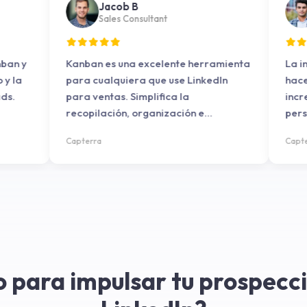
Jacob B
Sales Consultant
ro Kanban y
Kanban es una excelente herramienta
uetado y la
para cualquiera que use LinkedIn
is leads.
para ventas. Simplifica la
recopilación, organización e
interacción con clientes potenciales.
Capterra
o para impulsar tu prospecc