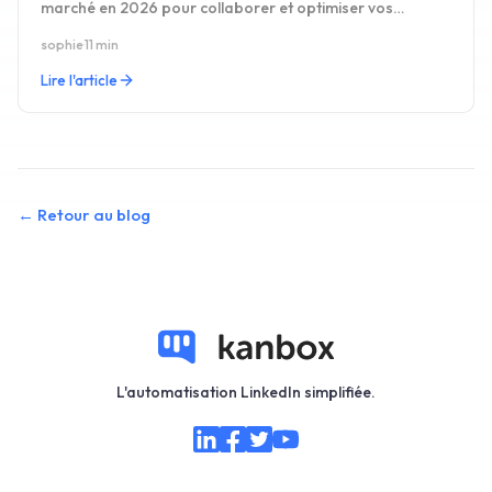
marché en 2026 pour collaborer et optimiser vos
processus de recrutement.
sophie
·
11 min
Lire l'article
←
Retour au blog
L'automatisation LinkedIn simplifiée.