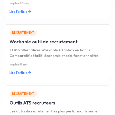
éviter pour décrocher un entretien.
sophie
·
17 min
Lire l'article
RECRUTEMENT
Workable outil de recrutement
TOP 5 alternatives Workable + Kanbox en bonus :
Comparatif détaillé, économie et prix, fonctionnalités
LinkedIn, facilité d'usage. Guide complet en 2026.
sophie
·
18 min
Lire l'article
RECRUTEMENT
Outils ATS recruteurs
Les outils de recrutement les plus performants sur le