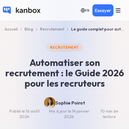
Essayer
FR
Accueil
Blog
Recrutement
Le guide complet pour automatiser son recrutement en 2026
RECRUTEMENT
Automatiser son
recrutement : le Guide 2026
pour les recruteurs
Sophie Poirot
Publié le
16 août
Mis à jour le
14 janvier
10 min
de
·
·
2024
2026
lecture