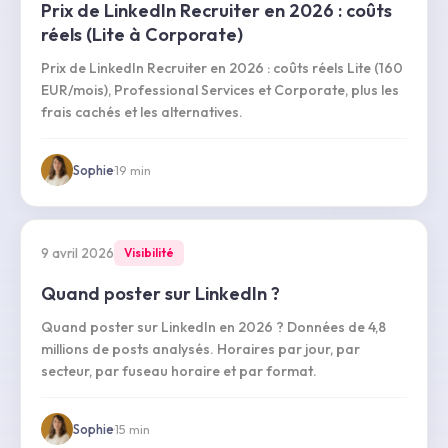
Prix de LinkedIn Recruiter en 2026 : coûts
réels (Lite à Corporate)
Prix de LinkedIn Recruiter en 2026 : coûts réels Lite (160
EUR/mois), Professional Services et Corporate, plus les
frais cachés et les alternatives.
Sophie
·
19
min
9 avril 2026
Visibilité
Quand poster sur LinkedIn ?
Quand poster sur LinkedIn en 2026 ? Données de 4,8
millions de posts analysés. Horaires par jour, par
secteur, par fuseau horaire et par format.
Sophie
·
15
min