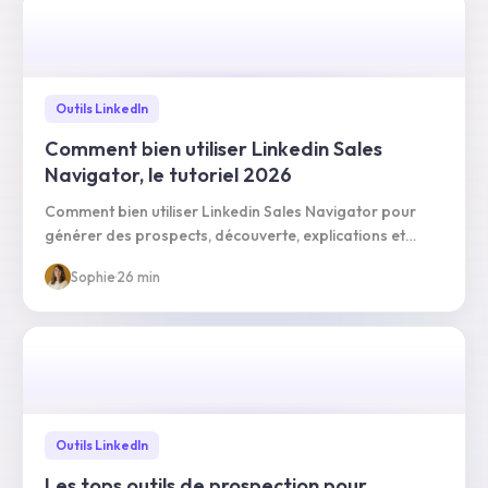
Outils LinkedIn
Comment bien utiliser Linkedin Sales
Navigator, le tutoriel 2026
Comment bien utiliser Linkedin Sales Navigator pour
générer des prospects, découverte, explications et
conseils dans ce tutoriel 2026 complet Sales Navigator.
Sophie
·
26 min
Outils LinkedIn
Les tops outils de prospection pour