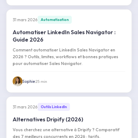
31 mars 2026
Automatisation
Automatiser LinkedIn Sales Navigator :
Guide 2026
Comment automatiser LinkedIn Sales Navigator en
2026 ? Outils, limites, workflows et bonnes pratiques
pour automatiser Sales Navigator.
Sophie
·
25
min
31 mars 2026
Outils LinkedIn
Alternatives Dripify (2026)
Vous cherchez une alternative à Dripify ? Comparatif
des 7 meilleurs concurrents en 2026 : tarifs,