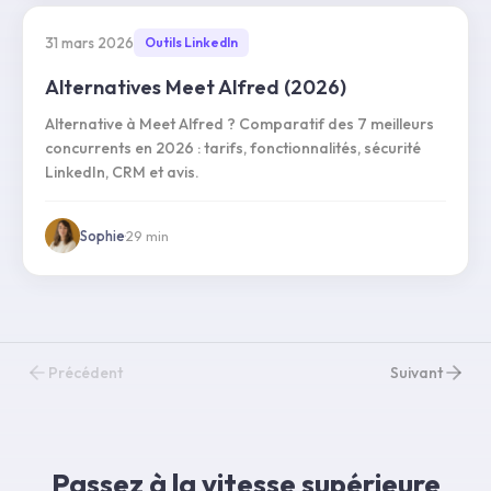
31 mars 2026
Outils LinkedIn
Alternatives Meet Alfred (2026)
Alternative à Meet Alfred ? Comparatif des 7 meilleurs
concurrents en 2026 : tarifs, fonctionnalités, sécurité
LinkedIn, CRM et avis.
Sophie
·
29
min
Précédent
Suivant
Passez à la vitesse supérieure