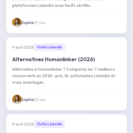
plateformes LinkedIn avec tarifs vérifiés.
Sophie
·
27
min
9 avril 2026
Outils LinkedIn
Alternatives Humanlinker (2026)
Alternative à Humanlinker ? Comparez les 7 meilleurs
concurrents en 2026 : prix, IA, automation LinkedIn et
vrais avantages.
Sophie
·
20
min
9 avril 2026
Outils LinkedIn