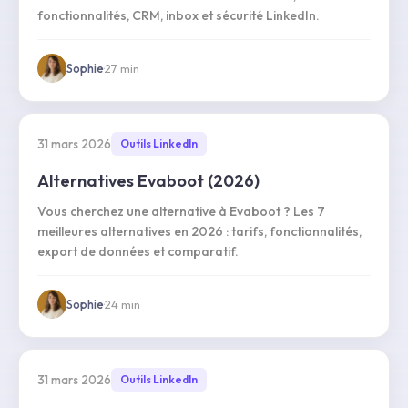
fonctionnalités, CRM, inbox et sécurité LinkedIn.
Sophie
·
27
min
31 mars 2026
Outils LinkedIn
Alternatives Evaboot (2026)
Vous cherchez une alternative à Evaboot ? Les 7
meilleures alternatives en 2026 : tarifs, fonctionnalités,
export de données et comparatif.
Sophie
·
24
min
31 mars 2026
Outils LinkedIn