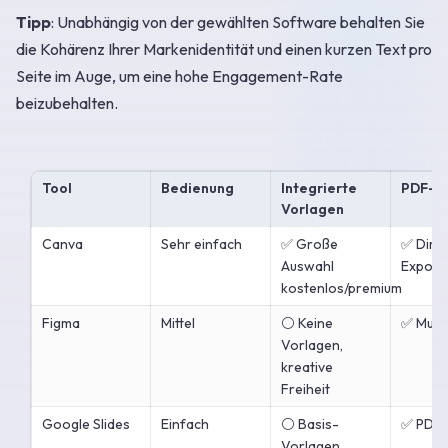
Tipp
: Unabhängig von der gewählten Software behalten Sie
die Kohärenz Ihrer Markenidentität und einen kurzen Text pro
Seite im Auge, um eine hohe Engagement-Rate
beizubehalten.
Tool
Bedienung
Integrierte
PDF-E
Vorlagen
Canva
Sehr einfach
✅ Große
✅ Dire
Auswahl
Export
kostenlos/premium
Figma
Mittel
⚪ Keine
✅ Mult
Vorlagen,
kreative
Freiheit
Google Slides
Einfach
⚪ Basis-
✅ PDF 
Vorlagen