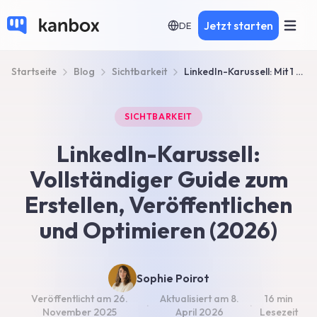
Jetzt starten
DE
Startseite
Blog
Sichtbarkeit
LinkedIn-Karussell: Mit 1 Klick erstellen + Guide 2026
SICHTBARKEIT
LinkedIn-Karussell:
Vollständiger Guide zum
Erstellen, Veröffentlichen
und Optimieren (2026)
Sophie Poirot
Veröffentlicht am
26.
Aktualisiert am
8.
16 min
·
·
November 2025
April 2026
Lesezeit