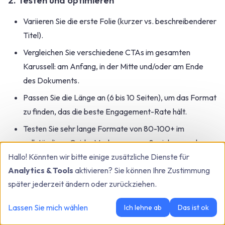
2. Testen und optimieren
Variieren Sie die erste Folie (kurzer vs. beschreibenderer
Titel).
Vergleichen Sie verschiedene CTAs im gesamten
Karussell: am Anfang, in der Mitte und/oder am Ende
des Dokuments.
Passen Sie die Länge an (6 bis 10 Seiten), um das Format
zu finden, das die beste Engagement-Rate hält.
Testen Sie sehr lange Formate von 80-100+ im
vollständigen Guide-Modus, um zum Speichern und
Hallo! Könnten wir bitte einige zusätzliche Dienste für
Herunterladen zu ermutigen.
Analytics & Tools
aktivieren? Sie können Ihre Zustimmung
3. Recyceln Sie Ihre Inhalte
später jederzeit ändern oder zurückziehen.
Ein gutes Karussell kann transformiert werden in:
Lassen Sie mich wählen
Ich lehne ab
Das ist ok
Newsletter oder Blogartikel für Ihre Website.