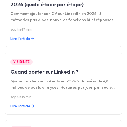
2026 (guide étape par étape)
Comment ajouter son CV sur LinkedIn en 2026 : 3
méthodes pas à pas, nouvelles fonctions IA et réponses
aux 10 questions les plus posées.
sophie
·
17 min
Lire l'article
VISIBILITÉ
Quand poster sur LinkedIn ?
Quand poster sur LinkedIn en 2026 ? Données de 4,8
millions de posts analysés. Horaires par jour, par secteur,
par fuseau horaire et par format.
sophie
·
15 min
Lire l'article