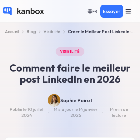
Essayer
FR
Accueil
Blog
Visibilité
Créer le Meilleur Post LinkedIn : Notre Guide 2026
VISIBILITÉ
Comment faire le meilleur
post LinkedIn en 2026
Sophie Poirot
Publié le
10 juillet
Mis à jour le
14 janvier
14 min
de
·
·
2024
2026
lecture