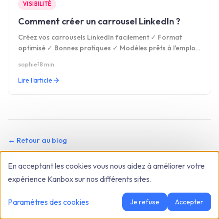
VISIBILITÉ
Comment créer un carrousel LinkedIn ?
Créez vos carrousels LinkedIn facilement ✓ Format
optimisé ✓ Bonnes pratiques ✓ Modèles prêts à l'emploi
✓ Boostez visibilité & leads ✓ Essai gratuit 15j sans CB
sophie
·
18 min
Lire l'article
←
Retour au blog
En acceptant les cookies vous nous aidez à améliorer votre
expérience Kanbox sur nos différents sites.
Paramètres des cookies
Je refuse
Accepter
L'automatisation LinkedIn simplifiée.