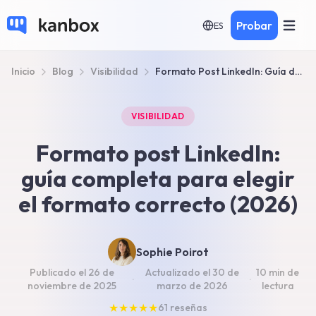
Probar
ES
Inicio
Blog
Visibilidad
Formato Post LinkedIn: Guía de Tamaños 2026
VISIBILIDAD
Formato post LinkedIn:
guía completa para elegir
el formato correcto (2026)
Sophie Poirot
Publicado el
26 de
Actualizado el
30 de
10 min
de
·
·
noviembre de 2025
marzo de 2026
lectura
★
★
★
★
★
61
reseñas