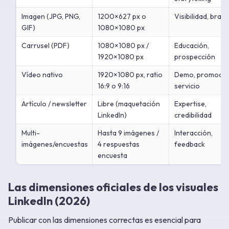
Imagen (JPG, PNG,
1200×627 px o
Visibilidad, bran
GIF)
1080×1080 px
Carrusel (PDF)
1080×1080 px /
Educación,
1920×1080 px
prospección
Vídeo nativo
1920×1080 px, ratio
Demo, promoció
16:9 o 9:16
servicio
Artículo / newsletter
Libre (maquetación
Expertise,
LinkedIn)
credibilidad
Multi-
Hasta 9 imágenes /
Interacción,
imágenes/encuestas
4 respuestas
feedback
encuesta
Las dimensiones oficiales de los visuales
LinkedIn (2026)
Publicar con las dimensiones correctas es esencial para