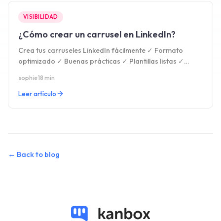
VISIBILIDAD
¿Cómo crear un carrusel en LinkedIn?
Crea tus carruseles LinkedIn fácilmente ✓ Formato
optimizado ✓ Buenas prácticas ✓ Plantillas listas ✓
Aumenta visibilidad y leads ✓ Prueba 15 días gratis
sophie
·
18 min
Leer artículo
←
Back to blog