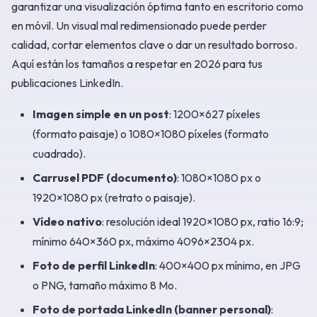
garantizar una visualización óptima tanto en escritorio como
en móvil. Un visual mal redimensionado puede perder
calidad, cortar elementos clave o dar un resultado borroso.
Aquí están los tamaños a respetar en 2026 para tus
publicaciones LinkedIn.
Imagen simple en un post
: 1200×627 píxeles
(formato paisaje) o 1080×1080 píxeles (formato
cuadrado).
Carrusel PDF (documento)
: 1080×1080 px o
1920×1080 px (retrato o paisaje).
Vídeo nativo
: resolución ideal 1920×1080 px, ratio 16:9;
mínimo 640×360 px, máximo 4096×2304 px.
Foto de perfil LinkedIn
: 400×400 px mínimo, en JPG
o PNG, tamaño máximo 8 Mo.
Foto de portada LinkedIn (banner personal)
: