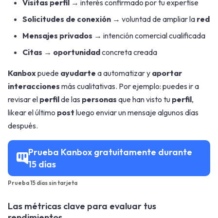
Visitas perfil
→ interés confirmado por tu expertise
Solicitudes de conexión
→ voluntad de ampliar la
red
Mensajes privados
→ intención comercial cualificada
Citas
→
oportunidad
concreta creada
Kanbox
puede
ayudarte
a automatizar y
aportar
interacciones
más cualitativas. Por ejemplo: puedes ir a
revisar el
perfil
de las
personas
que han visto tu
perfil
,
likear el último
post
luego enviar un mensaje algunos días
después.
Prueba Kanbox gratuitamente durante
15 días
Prueba 15 días sin tarjeta
Las métricas clave para evaluar tus
rendimientos