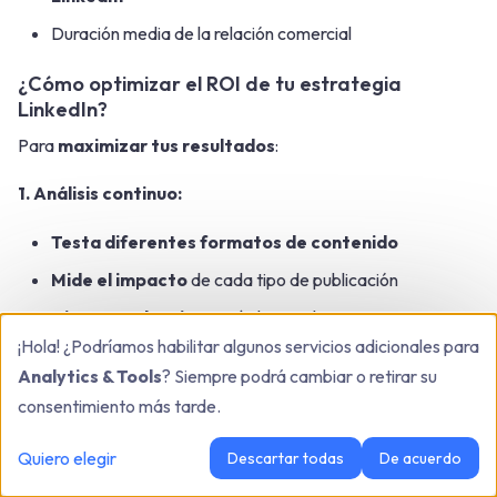
Duración media de la relación comercial
¿Cómo optimizar el ROI de tu estrategia
LinkedIn?
Para
maximizar tus resultados
:
1. Análisis continuo:
Testa diferentes formatos de contenido
Mide el impacto
de cada tipo de publicación
Ajusta tu planning
según los rendimientos
¡Hola! ¿Podríamos habilitar algunos servicios adicionales para
2. Automatización inteligente:
Analytics & Tools
? Siempre podrá cambiar o retirar su
consentimiento más tarde.
Delega las tareas repetitivas
a
Kanbox
Libera tiempo
para la
creación de contenido
Quiero elegir
Descartar todas
De acuerdo
Mantén un seguimiento personalizado
de los