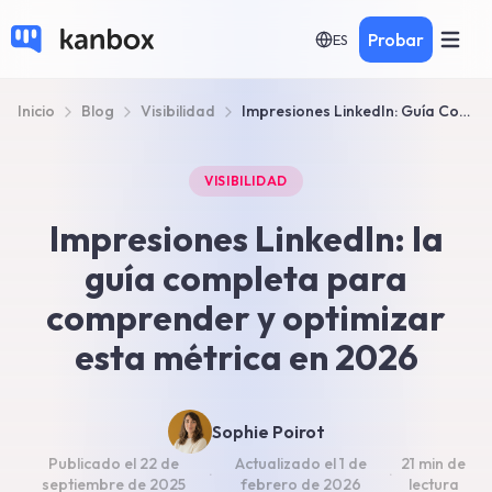
Probar
ES
Inicio
Blog
Visibilidad
Impresiones LinkedIn: Guía Completa 2026 (+ 7 estrategias)
VISIBILIDAD
Impresiones LinkedIn: la
guía completa para
comprender y optimizar
esta métrica en 2026
Sophie Poirot
Publicado el
22 de
Actualizado el
1 de
21 min
de
·
·
septiembre de 2025
febrero de 2026
lectura