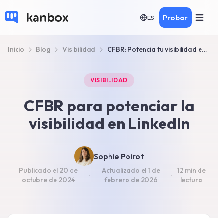
Probar
ES
Inicio
Blog
Visibilidad
CFBR: Potencia tu visibilidad en LinkedIn
VISIBILIDAD
CFBR para potenciar la
visibilidad en LinkedIn
Sophie Poirot
Publicado el
20 de
Actualizado el
1 de
12 min
de
·
·
octubre de 2024
febrero de 2026
lectura