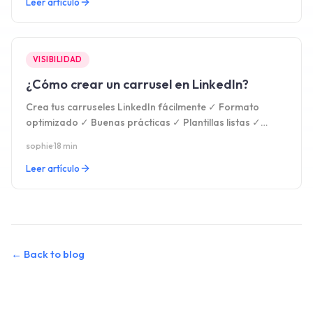
Leer artículo
VISIBILIDAD
¿Cómo crear un carrusel en LinkedIn?
Crea tus carruseles LinkedIn fácilmente ✓ Formato
optimizado ✓ Buenas prácticas ✓ Plantillas listas ✓
Aumenta visibilidad y leads ✓ Prueba 15 días gratis
sophie
·
18 min
Leer artículo
←
Back to blog